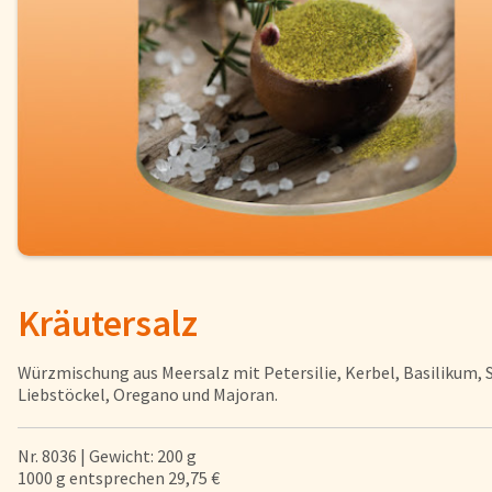
Fisch
Pizzen und
Snacks
Pfannenger
Schnelle Mahlzeiten
Torten und
Brot und Brötchen
Kräutersalz
Über uns
Qualität
Würzmischung aus Meersalz mit Petersilie, Kerbel, Basilikum, S
Presse & News
Liebstöckel, Oregano und Majoran.
Rezepte
Nr. 8036 | Gewicht: 200 g
1000 g entsprechen 29,75 €
Nährwerte & Allergene