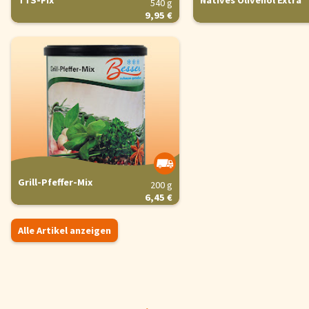
TTS-Fix
Natives Olivenöl Extra
540 g
9,95 €
Grill-Pfeffer-Mix
200 g
6,45 €
Alle Artikel anzeigen