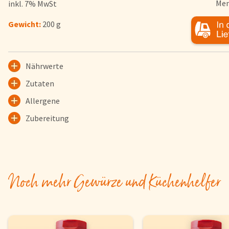
Men
inkl. 7% MwSt
Herkunftsländer
Gewicht:
200 g
Lieferwagen
Login
Nährwerte
Startseite
Zutaten
Genussflyer
Allergene
Kontakt
Impressum
Zubereitung
AGB & Datenschutz
Registrieren
Noch mehr Gewürze und Küchenhelfer