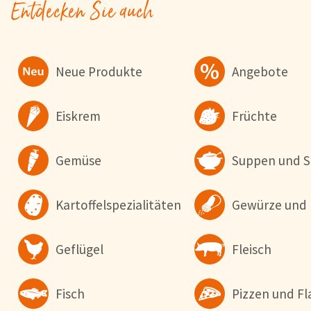
Entdecken Sie auch
Cookie-Hinweis
Um unsere Webseiten für Sie optimal zu gestalten und fortlaufe
Neue Produkte
Angebote
verbessern, sowie zur Geschwindigkeitsoptimierung und für un
Chat-Funktion verwenden wir Cookies. Durch Bestätigen des But
'Alle akzeptieren' stimmen Sie der Verwendung zu. Über den But
Eiskrem
Früchte
'Konfigurieren' können Sie auswählen, welche Cookies Sie zulas
wollen. Weitere Informationen erhalten Sie in unserer
Datenschutzerklärung
.
Gemüse
Suppen und S
Konfigurieren
Alle Akzepti
Kartoffelspezialitäten
Gewürze und 
Geflügel
Fleisch
Fisch
Pizzen und 