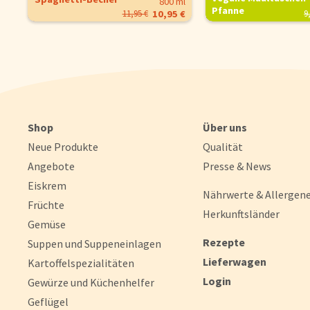
800 ml
Pfanne
9
11,95 €
10,95 €
Shop
Über uns
Neue Produkte
Qualität
Angebote
Presse & News
Eiskrem
Nährwerte & Allergen
Früchte
Herkunftsländer
Gemüse
Rezepte
Suppen und Suppeneinlagen
Lieferwagen
Kartoffelspezialitäten
Login
Gewürze und Küchenhelfer
Geflügel