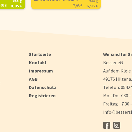
800 g
900 g
,95 €
8,95 €
7,95 €
6,95 €
Startseite
Wir sind für S
Kontakt
Besser eG
Impressum
Auf dem Kleie
AGB
49176 Hilter a.
e
Datenschutz
Telefon: 05424
Registrieren
Mo.- Do. 7:30 -
Freitag 7:30 -
info@bessers