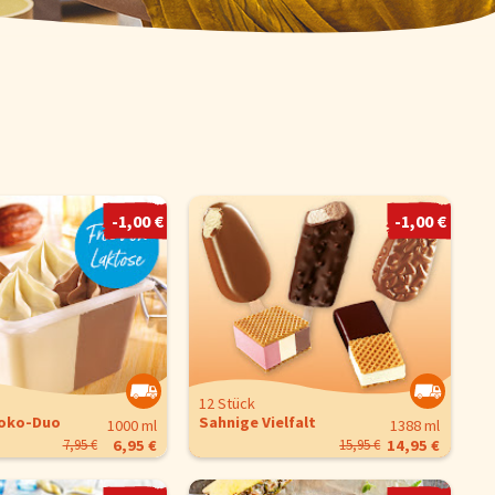
Schnelle Mahlzeiten
Startseite
-1,00 €
-1,00 €
Genussflyer
Kontakt
Impressum
AGB & Datenschutz
Registrieren
12 Stück
hoko-Duo
Sahnige Vielfalt
1388 ml
1000 ml
15,95 €
14,95 €
7,95 €
6,95 €