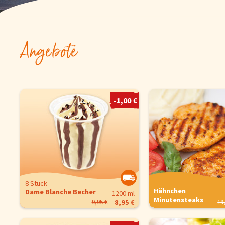
Snacks
Angebote
Torten und Backwaren
Über uns
-1,00 €
Qualität
Presse & News
Rezepte
8 Stück
Hähnchen
Dame Blanche Becher
1200 ml
Minutensteaks
19
9,95 €
8,95 €