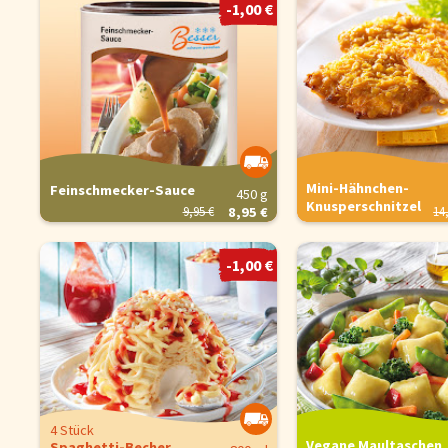
-1,00 €
Cookie-Hinwe
Um unsere Webseiten für 
für unsere Chat-Funktion 
Verwendung zu. Über den 
Informationen erhalten Si
Mini-Hähnchen-
Feinschmecker-Sauce
450 g
Knusperschnitzel
14
9,95 €
8,95 €
Konfigurieren
-1,00 €
4 Stück
Vegane Maultaschen
Spaghetti-Becher