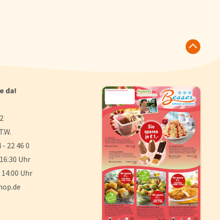
ie da!
 2
T.W.
 - 22 46 0
 16:30 Uhr
 14:00 Uhr
hop.de