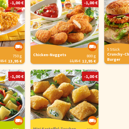
-1,00 €
-1,00 €
is
Sie optimal zu gestalten und fortlaufend zu verbessern, sowie zur Geschw
verwenden wir Cookies. Durch Bestätigen des Buttons 'Alle akzeptieren' st
Button 'Konfigurieren' können Sie auswählen, welche Cookies Sie zulassen
e in unserer
Datenschutzerklärung
.
5 Stück
Crunchy-Ch
Chicken-Nuggets
750 g
800 g
Burger
,95 €
13,95 €
13,95 €
12,95 €
-1,00 €
-1,00 €
Mini Kartoffel-Taschen