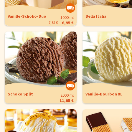
Vanille-Schoko-Duo
Bella Italia
1000 ml
7,95 €
6,95 €
Schoko Split
Vanille-Bourbon XL
2000 ml
11,95 €