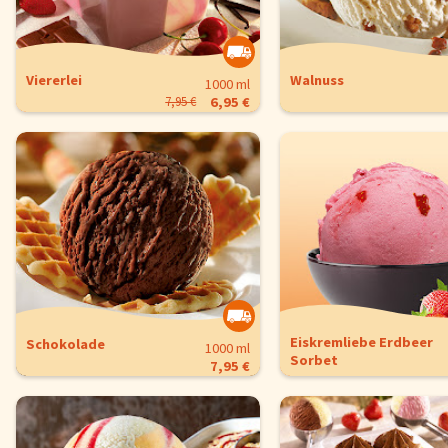
Viererlei
Walnuss
1000 ml
7,95 €
6,95 €
Eiskremliebe Erdbeer
Schokolade
1000 ml
Sorbet
7,95 €