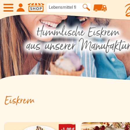
SHOP
Neue Produkte
Angebote
Eiskrem
Früchte
Gemüse
Suppen und
Eiskrem
Kartoffelspezialitäten
Gewürze un
Geflügel
Fleisch
-1,00 €