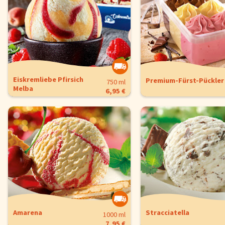
Eiskremliebe Pfirsich
Premium-Fürst-Pückler
750 ml
Melba
6,95 €
Amarena
Stracciatella
1000 ml
7,95 €